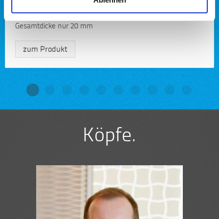
h
LED Klapprahmen in chrom, einfacher Dia Wechsel,
l
Gesamtdicke nur 20 mm
zum Produkt
Köpfe.