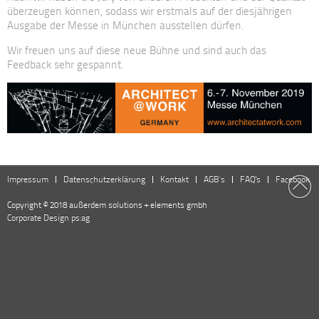
überzeugen können, sodass wir erstmals auf der diesjährigen
Ausgabe der Messe in München ausstellen dürfen.
Wir freuen uns auf diese neue Bühne und sind auch das
Feedback sehr gespannt.
Impressum
Datenschutzerklärung
Kontakt
AGB´s
FAQ's
Facebook
Copyright © 2018 außerdem solutions + elements gmbh
Corporate Design
ps:ag